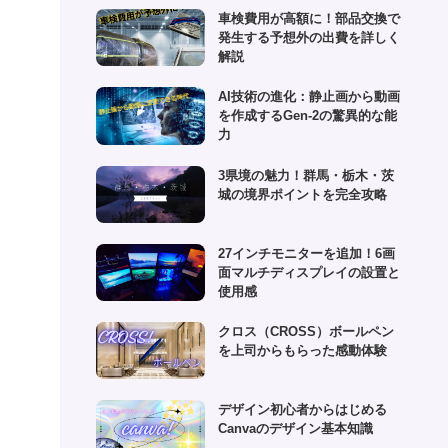
(1)
車検費用が高額に！部品交換で
(6)
発生する予想外の出費を詳しく
(1)
解説
(10)
AI技術の進化：静止画から動画
を作成するGen-2の驚異的な能
(2)
力
(4)
3県境の魅力！群馬・栃木・茨
城の境界ポイントを完全攻略
27インチモニターを追加！6画
面マルチディスプレイの設置と
使用感
クロス（CROSS）ボールペン
を上司からもらった感動体験
デザイン初心者からはじめる
Canvaのデザイン基本知識