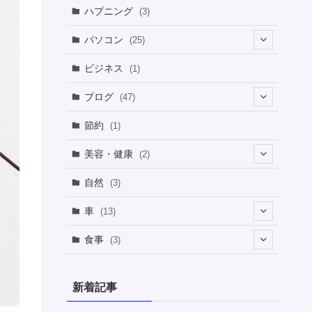
ハプニング
(3)
パソコン
(25)
(8)
ビジネス
(1)
(1)
ブログ
(47)
(1)
(5)
節約
(1)
(1)
(4)
美容・健康
(2)
(1)
(6)
(2)
(2)
(1)
自然
(3)
(4)
(2)
(1)
車
(13)
(1)
(1)
食事
(3)
(2)
(1)
(3)
(1)
新着記事
(2)
(2)
(1)