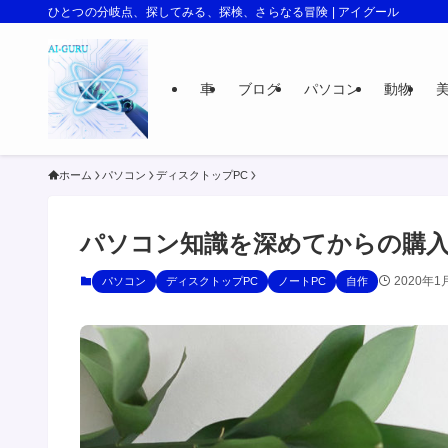
ひとつの分岐点、探してみる、探検、さらなる冒険 | アイグール
車
ブログ
パソコン
動物
ホーム
パソコン
ディスクトップPC
パソコン知識を深めてからの購
2020年1
パソコン
ディスクトップPC
ノートPC
自作