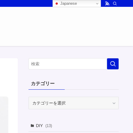
Japanese
カテゴリー
カ
テ
ゴ
リ
DIY
(13)
ー