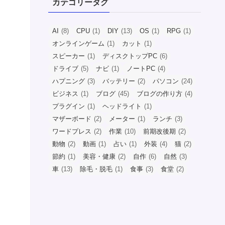
カテゴリータグ
AI
(8)
CPU
(1)
DIY
(13)
OS
(1)
RPG
(1)
オンラインゲーム
(1)
カット
(1)
スピーカー
(1)
ディスクトップPC
(6)
ドライブ
(5)
ナビ
(1)
ノートPC
(4)
ハプニング
(3)
バッテリー
(2)
パソコン
(24)
ビジネス
(1)
ブログ
(45)
ブログの作り方
(4)
プラグイン
(1)
ヘッドライト
(1)
マザーボード
(2)
メーター
(1)
ランチ
(3)
ワードプレス
(2)
作業
(10)
前期改後期
(2)
動物
(2)
動画
(1)
占い
(1)
外装
(4)
猫
(2)
節約
(1)
美容・健康
(2)
自作
(6)
自然
(3)
車
(13)
除毛・脱毛
(1)
食事
(3)
食堂
(2)