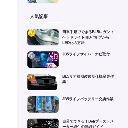
人気記事
簡単手順でできるBL5レガシィ
、
ヘッドライトHIDバルブから
LED化の方法
JB5ライフサイバーナビ取付
BL5リア前期改後期仕様変更作
業！
JB5ライフバッテリー交換作業
自分でできる！Defiブーストメ
ーター取付の詳細ガイド