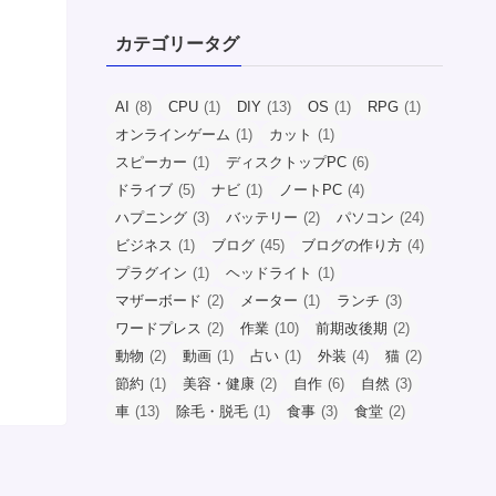
カテゴリータグ
AI
(8)
CPU
(1)
DIY
(13)
OS
(1)
RPG
(1)
オンラインゲーム
(1)
カット
(1)
スピーカー
(1)
ディスクトップPC
(6)
ドライブ
(5)
ナビ
(1)
ノートPC
(4)
ハプニング
(3)
バッテリー
(2)
パソコン
(24)
ビジネス
(1)
ブログ
(45)
ブログの作り方
(4)
プラグイン
(1)
ヘッドライト
(1)
マザーボード
(2)
メーター
(1)
ランチ
(3)
ワードプレス
(2)
作業
(10)
前期改後期
(2)
動物
(2)
動画
(1)
占い
(1)
外装
(4)
猫
(2)
節約
(1)
美容・健康
(2)
自作
(6)
自然
(3)
車
(13)
除毛・脱毛
(1)
食事
(3)
食堂
(2)