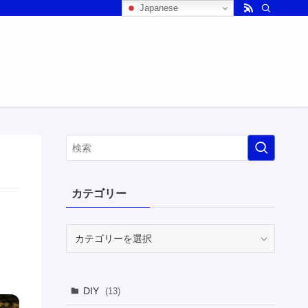
Japanese
カテゴリー
カ
テ
ゴ
リ
DIY
(13)
ー