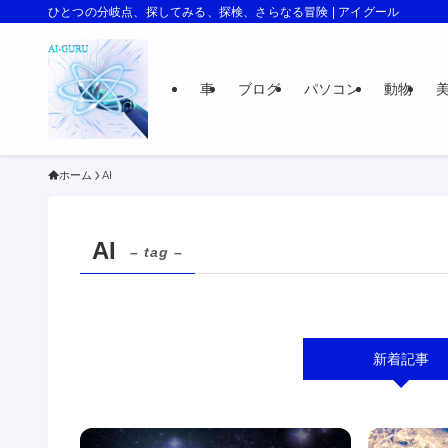
ひとつの分岐点、探してみる、探検、さらなる冒険 | アイグール
車
ブログ
パソコン
動物
ホーム
AI
AI
– tag –
新着記事