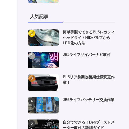
人気記事
簡単手順でできるBL5レガシィ
ヘッドライトHIDバルブから
LED化の方法
JB5ライフサイバーナビ取付
BL5リア前期改後期仕様変更作
業！
JB5ライフバッテリー交換作業
自分でできる！Defiブーストメ
ーター取付の詳細ガイド