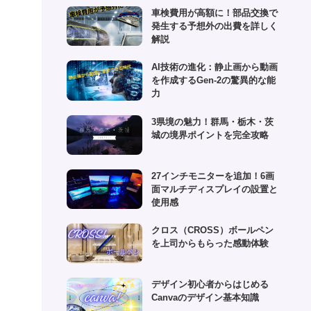
(1)
車検費用が高額に！部品交換で
(6)
発生する予想外の出費を詳しく
(1)
解説
(10)
AI技術の進化：静止画から動画
を作成するGen-2の驚異的な能
(2)
力
(4)
3県境の魅力！群馬・栃木・茨
城の境界ポイントを完全攻略
27インチモニターを追加！6画
面マルチディスプレイの設置と
使用感
クロス（CROSS）ボールペン
を上司からもらった感動体験
デザイン初心者からはじめる
Canvaのデザイン基本知識