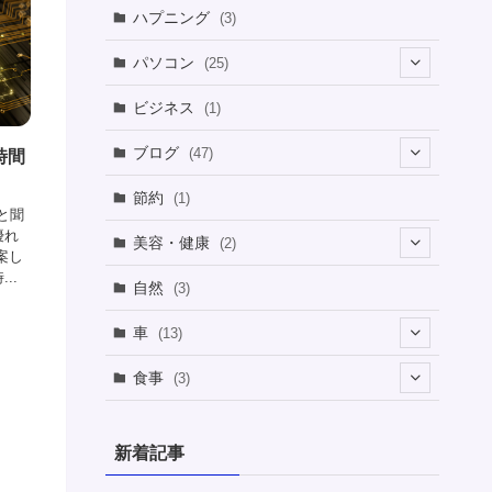
ハプニング
(3)
パソコン
(25)
(8)
ビジネス
(1)
(1)
ブログ
(47)
時間
(1)
(5)
節約
(1)
かと聞
(1)
優れ
(4)
美容・健康
(2)
案し
(1)
(6)
..
(2)
(2)
(1)
自然
(3)
(4)
(2)
(1)
車
(13)
(1)
(1)
食事
(3)
(2)
(1)
(3)
(1)
新着記事
(2)
(2)
(1)