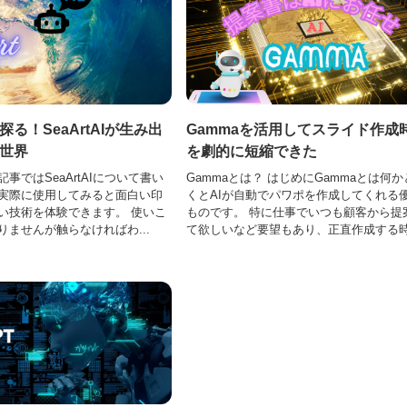
る！SeaArtAIが生み出
Gammaを活用してスライド作成
世界
を劇的に短縮できた
事ではSeaArtAIについて書い
Gammaとは？ はじめにGammaとは何
実際に使用してみると面白い印
くとAIが自動でパワポを作成してくれる
い技術を体験できます。 使いこ
ものです。 特に仕事でいつも顧客から提
りませんが触らなければわ...
て欲しいなど要望もあり、正直作成する時.