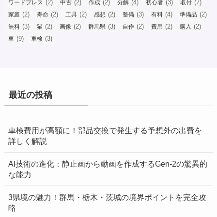
(2)
(2)
(2)
(4)
(3)
(7)
ワードプレス
中古
作成
分解
初心者
取付
(2)
(2)
(2)
(2)
(3)
(4)
(2)
家庭
寿命
工具
感想
整備
有料
準備品
(3)
(2)
(2)
(3)
(2)
(2)
(2)
無料
猫
画像
群馬県
自作
費用
購入
(9)
(3)
車
車検
最近の投稿
車検費用が高額に！部品交換で発生する予想外の出費を
詳しく解説
AI技術の進化：静止画から動画を作成するGen-2の驚異的
な能力
3県境の魅力！群馬・栃木・茨城の境界ポイントを完全攻
略