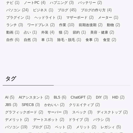
(1)
(4)
(3)
(2)
ナビ
ノートPC
ハプニング
バッテリー
(24)
(1)
(45)
(4)
パソコン
ビジネス
ブログ
ブログの作り方
(1)
(1)
(2)
(1)
プラグイン
ヘッドライト
マザーボード
メーター
(3)
(2)
(10)
(2)
(2)
ランチ
ワードプレス
作業
前期改後期
動物
(1)
(1)
(4)
(2)
(1)
(2)
動画
占い
外装
猫
節約
美容・健康
(6)
(3)
(13)
(1)
(3)
(2)
自作
自然
車
除毛・脱毛
食事
食堂
タグ
(5)
(2)
(6)
(2)
(3)
(2)
AI
AIアシスタント
BL5
ChatGPT
DIY
HID
(3)
(3)
(2)
(2)
JB5
SPECB
かわいい
クリエイティブ
(2)
(3)
(3)
(2)
グラフィックボード
サーバー
スペック
ディスクトップ
(2)
(2)
(3)
(3)
デメリット
デートスポット
ドライブ
バラシ
(19)
(12)
(2)
(2)
(5)
パソコン
ブログ
ペット
メリット
レガシィ