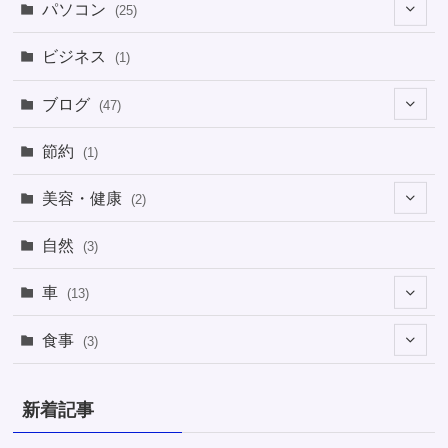
パソコン
(25)
(8)
ビジネス
(1)
(1)
ブログ
(47)
(1)
(5)
節約
(1)
(1)
(4)
美容・健康
(2)
(1)
(6)
(2)
(2)
(1)
自然
(3)
(4)
(2)
(1)
車
(13)
(1)
(1)
食事
(3)
(2)
(1)
(3)
(1)
新着記事
(2)
(2)
(1)