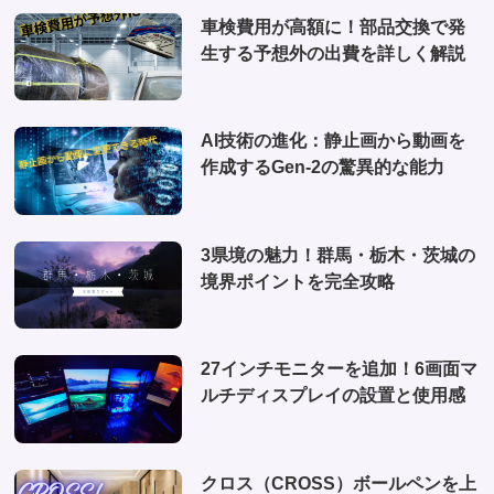
(1)
車検費用が高額に！部品交換で発
(6)
生する予想外の出費を詳しく解説
(1)
(10)
AI技術の進化：静止画から動画を
(2)
作成するGen-2の驚異的な能力
(4)
3県境の魅力！群馬・栃木・茨城の
境界ポイントを完全攻略
27インチモニターを追加！6画面マ
ルチディスプレイの設置と使用感
クロス（CROSS）ボールペンを上