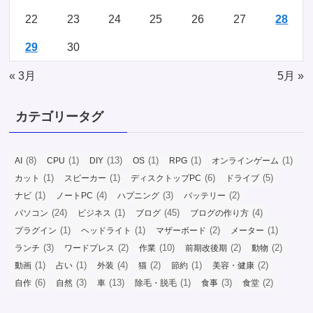
22
23
24
25
26
27
28
29
30
« 3月
5月 »
カテゴリータグ
(8)
(1)
(13)
(1)
(1)
(1)
AI
CPU
DIY
OS
RPG
オンラインゲーム
(1)
(1)
(6)
(5)
カット
スピーカー
ディスクトップPC
ドライブ
(1)
(4)
(3)
(2)
ナビ
ノートPC
ハプニング
バッテリー
(24)
(1)
(45)
(4)
パソコン
ビジネス
ブログ
ブログの作り方
(1)
(1)
(2)
(1)
プラグイン
ヘッドライト
マザーボード
メーター
(3)
(2)
(10)
(2)
(2)
ランチ
ワードプレス
作業
前期改後期
動物
(1)
(1)
(4)
(2)
(1)
(2)
動画
占い
外装
猫
節約
美容・健康
(6)
(3)
(13)
(1)
(3)
(2)
自作
自然
車
除毛・脱毛
食事
食堂