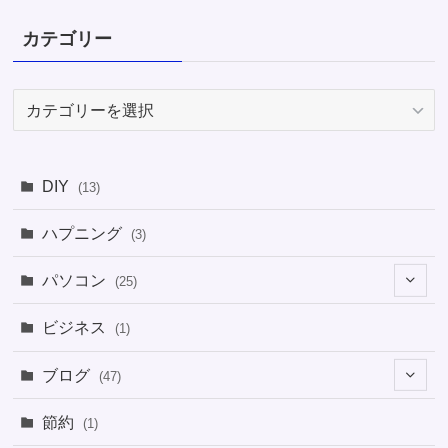
カテゴリー
カ
テ
ゴ
リ
DIY
(13)
ー
ハプニング
(3)
パソコン
(25)
(8)
ビジネス
(1)
(1)
ブログ
(47)
(1)
(5)
節約
(1)