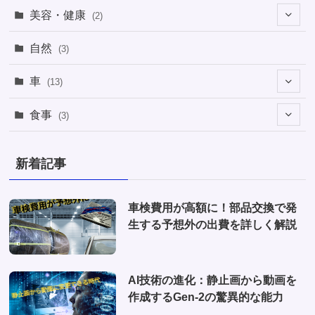
(1)
(4)
美容・健康
(2)
(1)
(6)
(2)
(2)
(1)
自然
(3)
(4)
(2)
(1)
車
(13)
(1)
(1)
食事
(3)
(2)
(1)
(3)
(1)
新着記事
(2)
(2)
(1)
(1)
車検費用が高額に！部品交換で発
(6)
生する予想外の出費を詳しく解説
(1)
(10)
AI技術の進化：静止画から動画を
(2)
作成するGen-2の驚異的な能力