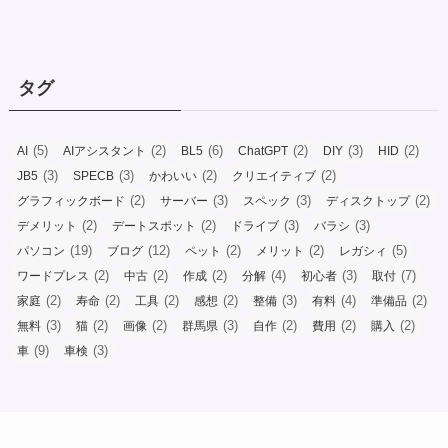
タグ
(5)
(2)
(6)
(2)
(3)
(2)
AI
AIアシスタント
BL5
ChatGPT
DIY
HID
(3)
(3)
(2)
(2)
JB5
SPECB
かわいい
クリエイティブ
(2)
(3)
(3)
(2)
グラフィックボード
サーバー
スペック
ディスクトップ
(2)
(2)
(3)
(3)
デメリット
デートスポット
ドライブ
バラシ
(19)
(12)
(2)
(2)
(5)
パソコン
ブログ
ペット
メリット
レガシィ
(2)
(2)
(2)
(4)
(3)
(7)
ワードプレス
中古
作成
分解
初心者
取付
(2)
(2)
(2)
(2)
(3)
(4)
(2)
家庭
寿命
工具
感想
整備
有料
準備品
(3)
(2)
(2)
(3)
(2)
(2)
(2)
無料
猫
画像
群馬県
自作
費用
購入
(9)
(3)
車
車検