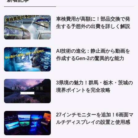
(2)
(2)
(1)
(1)
車検費用が高額に！部品交換で発
(6)
生する予想外の出費を詳しく解説
(1)
(10)
AI技術の進化：静止画から動画を
(2)
作成するGen-2の驚異的な能力
(4)
3県境の魅力！群馬・栃木・茨城の
境界ポイントを完全攻略
27インチモニターを追加！6画面マ
ルチディスプレイの設置と使用感