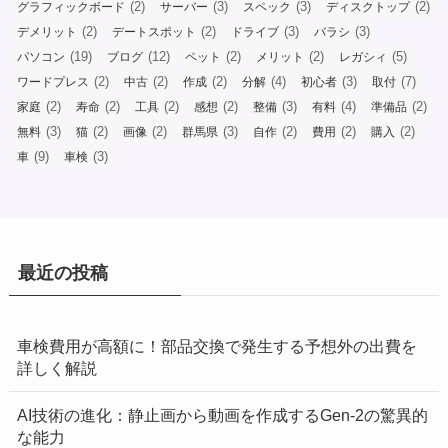
(2)
(3)
(3)
(2)
グラフィックボード
サーバー
スペック
ディスクトップ
(2)
(2)
(3)
(3)
デメリット
デートスポット
ドライブ
バラシ
(19)
(12)
(2)
(2)
(5)
パソコン
ブログ
ペット
メリット
レガシィ
(2)
(2)
(2)
(4)
(3)
(7)
ワードプレス
中古
作成
分解
初心者
取付
(2)
(2)
(2)
(2)
(3)
(4)
(2)
家庭
寿命
工具
感想
整備
有料
準備品
(3)
(2)
(2)
(3)
(2)
(2)
(2)
無料
猫
画像
群馬県
自作
費用
購入
(9)
(3)
車
車検
最近の投稿
車検費用が高額に！部品交換で発生する予想外の出費を
詳しく解説
AI技術の進化：静止画から動画を作成するGen-2の驚異的
な能力