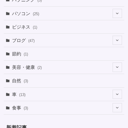
(3)
パソコン
(25)
(8)
ビジネス
(1)
(1)
ブログ
(47)
(1)
(5)
節約
(1)
(1)
(4)
美容・健康
(2)
(1)
(6)
(2)
(2)
(1)
自然
(3)
(4)
(2)
(1)
車
(13)
(1)
(1)
食事
(3)
(2)
(1)
(3)
(1)
新着記事