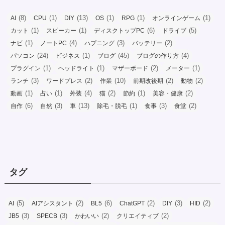
(8)
(1)
(13)
(1)
(1)
(1)
AI
CPU
DIY
OS
RPG
オンラインゲーム
(1)
(1)
(6)
(5)
カット
スピーカー
ディスクトップPC
ドライブ
(1)
(4)
(3)
(2)
ナビ
ノートPC
ハプニング
バッテリー
(24)
(1)
(45)
(4)
パソコン
ビジネス
ブログ
ブログの作り方
(1)
(1)
(2)
(1)
プラグイン
ヘッドライト
マザーボード
メーター
(3)
(2)
(10)
(2)
(2)
ランチ
ワードプレス
作業
前期改後期
動物
(1)
(1)
(4)
(2)
(1)
(2)
動画
占い
外装
猫
節約
美容・健康
(6)
(3)
(13)
(1)
(3)
(2)
自作
自然
車
除毛・脱毛
食事
食堂
タグ
(5)
(2)
(6)
(2)
(3)
(2)
AI
AIアシスタント
BL5
ChatGPT
DIY
HID
(3)
(3)
(2)
(2)
JB5
SPECB
かわいい
クリエイティブ