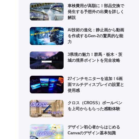
(1)
車検費用が高額に！部品交換で
(6)
発生する予想外の出費を詳しく
(1)
解説
(10)
AI技術の進化：静止画から動画
を作成するGen-2の驚異的な能
(2)
力
(4)
3県境の魅力！群馬・栃木・茨
城の境界ポイントを完全攻略
27インチモニターを追加！6画
面マルチディスプレイの設置と
使用感
クロス（CROSS）ボールペン
を上司からもらった感動体験
デザイン初心者からはじめる
Canvaのデザイン基本知識