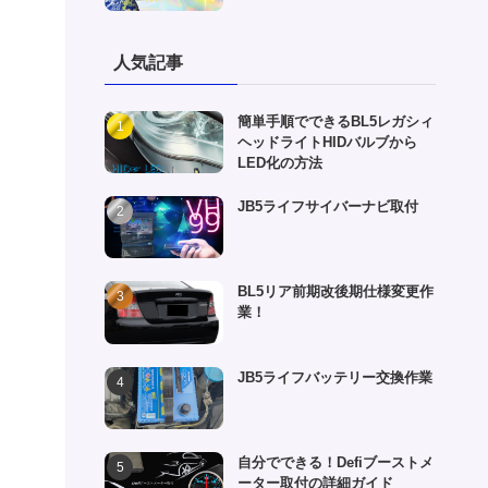
人気記事
簡単手順でできるBL5レガシィ
ヘッドライトHIDバルブから
LED化の方法
JB5ライフサイバーナビ取付
BL5リア前期改後期仕様変更作
業！
JB5ライフバッテリー交換作業
自分でできる！Defiブーストメ
ーター取付の詳細ガイド