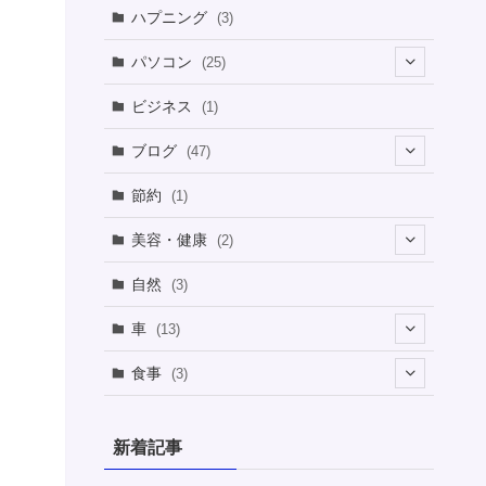
ハプニング
(3)
パソコン
(25)
(8)
ビジネス
(1)
(1)
ブログ
(47)
(1)
(5)
節約
(1)
(1)
(4)
美容・健康
(2)
(1)
(6)
(2)
(2)
(1)
自然
(3)
(4)
(2)
(1)
車
(13)
(1)
(1)
食事
(3)
(2)
(1)
(3)
(1)
新着記事
(2)
(2)
(1)