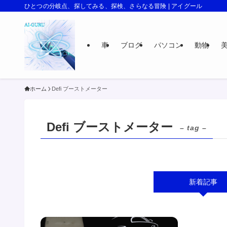
ひとつの分岐点、探してみる、探検、さらなる冒険 | アイグール
車
ブログ
パソコン
動物
ホーム
Defi ブーストメーター
Defi ブーストメーター
– tag –
新着記事