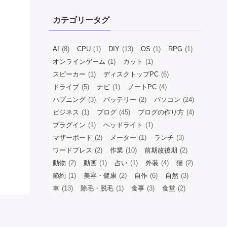
カテゴリータグ
AI
(8)
CPU
(1)
DIY
(13)
OS
(1)
RPG
(1)
オンラインゲーム
(1)
カット
(1)
スピーカー
(1)
ディスクトップPC
(6)
ドライブ
(5)
ナビ
(1)
ノートPC
(4)
ハプニング
(3)
バッテリー
(2)
パソコン
(24)
ビジネス
(1)
ブログ
(45)
ブログの作り方
(4)
プラグイン
(1)
ヘッドライト
(1)
マザーボード
(2)
メーター
(1)
ランチ
(3)
ワードプレス
(2)
作業
(10)
前期改後期
(2)
動物
(2)
動画
(1)
占い
(1)
外装
(4)
猫
(2)
節約
(1)
美容・健康
(2)
自作
(6)
自然
(3)
車
(13)
除毛・脱毛
(1)
食事
(3)
食堂
(2)