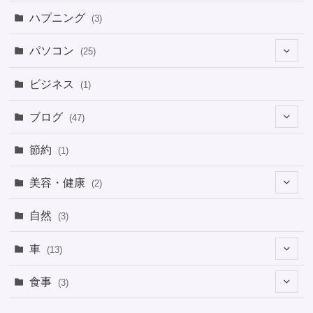
ハプニング
(3)
パソコン
(25)
(8)
ビジネス
(1)
(1)
ブログ
(47)
(1)
(5)
節約
(1)
(1)
(4)
美容・健康
(2)
(1)
(6)
(2)
(2)
(1)
自然
(3)
(4)
(2)
(1)
車
(13)
(1)
(1)
食事
(3)
(2)
(1)