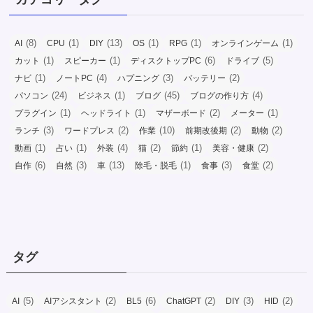
(8)
(1)
(13)
(1)
(1)
(1)
AI
CPU
DIY
OS
RPG
オンラインゲーム
(1)
(1)
(6)
(5)
カット
スピーカー
ディスクトップPC
ドライブ
(1)
(4)
(3)
(2)
ナビ
ノートPC
ハプニング
バッテリー
(24)
(1)
(45)
(4)
パソコン
ビジネス
ブログ
ブログの作り方
(1)
(1)
(2)
(1)
プラグイン
ヘッドライト
マザーボード
メーター
(3)
(2)
(10)
(2)
(2)
ランチ
ワードプレス
作業
前期改後期
動物
(1)
(1)
(4)
(2)
(1)
(2)
動画
占い
外装
猫
節約
美容・健康
(6)
(3)
(13)
(1)
(3)
(2)
自作
自然
車
除毛・脱毛
食事
食堂
タグ
(5)
(2)
(6)
(2)
(3)
(2)
AI
AIアシスタント
BL5
ChatGPT
DIY
HID