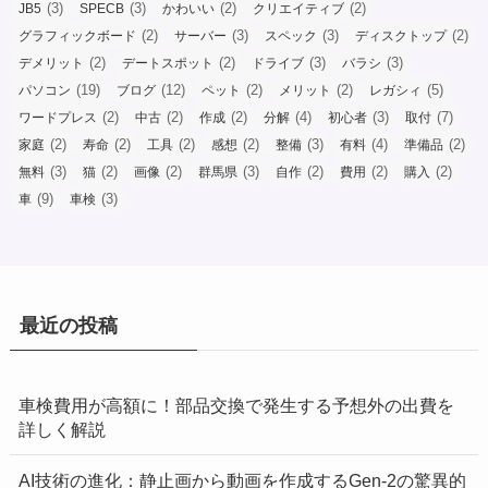
(3)
(3)
(2)
(2)
JB5
SPECB
かわいい
クリエイティブ
(2)
(3)
(3)
(2)
グラフィックボード
サーバー
スペック
ディスクトップ
(2)
(2)
(3)
(3)
デメリット
デートスポット
ドライブ
バラシ
(19)
(12)
(2)
(2)
(5)
パソコン
ブログ
ペット
メリット
レガシィ
(2)
(2)
(2)
(4)
(3)
(7)
ワードプレス
中古
作成
分解
初心者
取付
(2)
(2)
(2)
(2)
(3)
(4)
(2)
家庭
寿命
工具
感想
整備
有料
準備品
(3)
(2)
(2)
(3)
(2)
(2)
(2)
無料
猫
画像
群馬県
自作
費用
購入
(9)
(3)
車
車検
最近の投稿
車検費用が高額に！部品交換で発生する予想外の出費を
詳しく解説
AI技術の進化：静止画から動画を作成するGen-2の驚異的