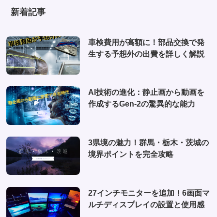
(3)
(1)
新着記事
(2)
(2)
(1)
(1)
車検費用が高額に！部品交換で発
(6)
生する予想外の出費を詳しく解説
(1)
(10)
AI技術の進化：静止画から動画を
(2)
作成するGen-2の驚異的な能力
(4)
3県境の魅力！群馬・栃木・茨城の
境界ポイントを完全攻略
27インチモニターを追加！6画面マ
ルチディスプレイの設置と使用感