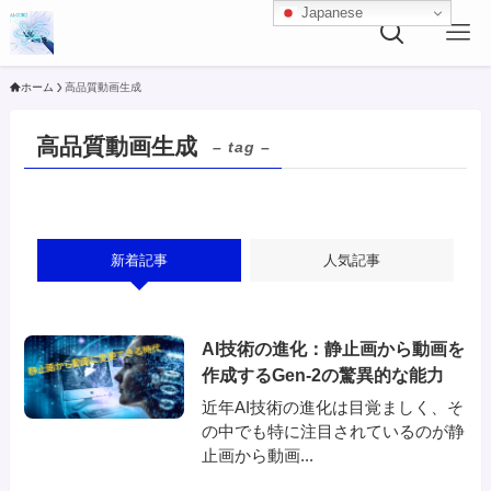
Japanese
ホーム
高品質動画生成
高品質動画生成
– tag –
新着記事
人気記事
AI技術の進化：静止画から動画を
作成するGen-2の驚異的な能力
近年AI技術の進化は目覚ましく、そ
の中でも特に注目されているのが静
止画から動画...