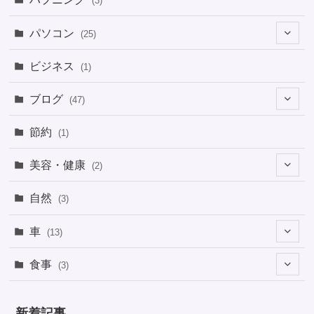
(3)
パソコン
(25)
(8)
ビジネス
(1)
(1)
ブログ
(47)
(1)
(5)
節約
(1)
(1)
(4)
美容・健康
(2)
(1)
(6)
(2)
(2)
(1)
自然
(3)
(4)
(2)
(1)
車
(13)
(1)
(1)
食事
(3)
(2)
(1)
(3)
(1)
新着記事