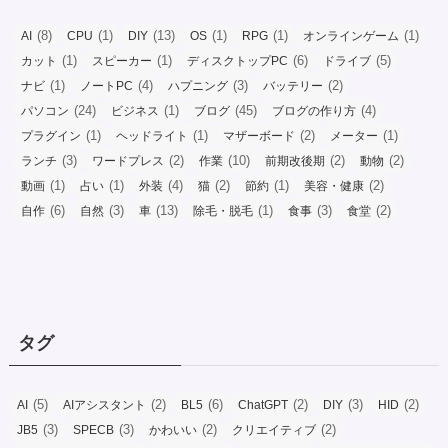
(8)
(1)
(13)
(1)
(1)
(1)
AI
CPU
DIY
OS
RPG
オンラインゲーム
(1)
(1)
(6)
(5)
カット
スピーカー
ディスクトップPC
ドライブ
(1)
(4)
(3)
(2)
ナビ
ノートPC
ハプニング
バッテリー
(24)
(1)
(45)
(4)
パソコン
ビジネス
ブログ
ブログの作り方
(1)
(1)
(2)
(1)
プラグイン
ヘッドライト
マザーボード
メーター
(3)
(2)
(10)
(2)
(2)
ランチ
ワードプレス
作業
前期改後期
動物
(1)
(1)
(4)
(2)
(1)
(2)
動画
占い
外装
猫
節約
美容・健康
(6)
(3)
(13)
(1)
(3)
(2)
自作
自然
車
除毛・脱毛
食事
食堂
タグ
(5)
(2)
(6)
(2)
(3)
(2)
AI
AIアシスタント
BL5
ChatGPT
DIY
HID
(3)
(3)
(2)
(2)
JB5
SPECB
かわいい
クリエイティブ