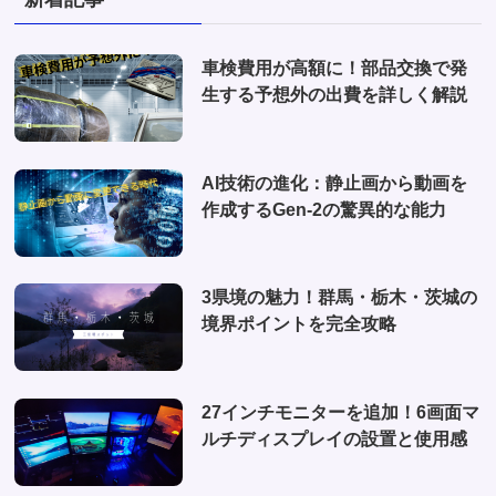
(2)
(2)
(1)
(1)
車検費用が高額に！部品交換で発
(6)
生する予想外の出費を詳しく解説
(1)
(10)
AI技術の進化：静止画から動画を
(2)
作成するGen-2の驚異的な能力
(4)
3県境の魅力！群馬・栃木・茨城の
境界ポイントを完全攻略
27インチモニターを追加！6画面マ
ルチディスプレイの設置と使用感