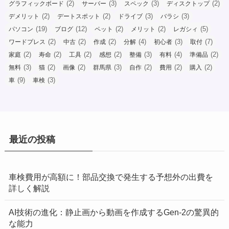
(2)
(3)
(3)
(2)
グラフィックボード
サーバー
スペック
ディスクトップ
(2)
(2)
(3)
(3)
デメリット
デートスポット
ドライブ
バラシ
(19)
(12)
(2)
(2)
(5)
パソコン
ブログ
ペット
メリット
レガシィ
(2)
(2)
(2)
(4)
(3)
(7)
ワードプレス
中古
作成
分解
初心者
取付
(2)
(2)
(2)
(2)
(3)
(4)
(2)
家庭
寿命
工具
感想
整備
有料
準備品
(3)
(2)
(2)
(3)
(2)
(2)
(2)
無料
猫
画像
群馬県
自作
費用
購入
(9)
(3)
車
車検
最近の投稿
車検費用が高額に！部品交換で発生する予想外の出費を
詳しく解説
AI技術の進化：静止画から動画を作成するGen-2の驚異的
な能力