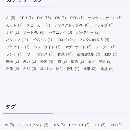
(8)
(1)
(13)
(1)
(1)
(1)
AI
CPU
DIY
OS
RPG
オンラインゲーム
(1)
(1)
(6)
(5)
カット
スピーカー
ディスクトップPC
ドライブ
(1)
(4)
(3)
(2)
ナビ
ノートPC
ハプニング
バッテリー
(24)
(1)
(45)
(4)
パソコン
ビジネス
ブログ
ブログの作り方
(1)
(1)
(2)
(1)
プラグイン
ヘッドライト
マザーボード
メーター
(3)
(2)
(10)
(2)
(2)
ランチ
ワードプレス
作業
前期改後期
動物
(1)
(1)
(4)
(2)
(1)
(2)
動画
占い
外装
猫
節約
美容・健康
(6)
(3)
(13)
(1)
(3)
(2)
自作
自然
車
除毛・脱毛
食事
食堂
タグ
(5)
(2)
(6)
(2)
(3)
(2)
AI
AIアシスタント
BL5
ChatGPT
DIY
HID