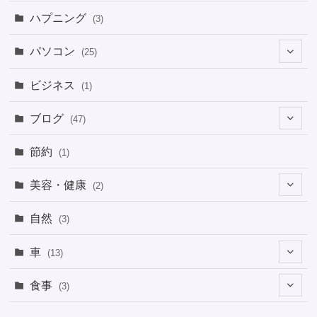
ハプニング
(3)
パソコン
(25)
(8)
ビジネス
(1)
(1)
ブログ
(47)
(1)
(5)
節約
(1)
(1)
(4)
美容・健康
(2)
(1)
(6)
(2)
(2)
(1)
自然
(3)
(4)
(2)
(1)
車
(13)
(1)
(1)
食事
(3)
(2)
(1)