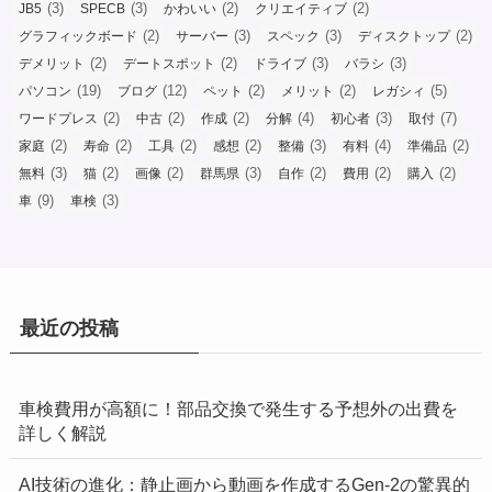
(3)
(3)
(2)
(2)
JB5
SPECB
かわいい
クリエイティブ
(2)
(3)
(3)
(2)
グラフィックボード
サーバー
スペック
ディスクトップ
(2)
(2)
(3)
(3)
デメリット
デートスポット
ドライブ
バラシ
(19)
(12)
(2)
(2)
(5)
パソコン
ブログ
ペット
メリット
レガシィ
(2)
(2)
(2)
(4)
(3)
(7)
ワードプレス
中古
作成
分解
初心者
取付
(2)
(2)
(2)
(2)
(3)
(4)
(2)
家庭
寿命
工具
感想
整備
有料
準備品
(3)
(2)
(2)
(3)
(2)
(2)
(2)
無料
猫
画像
群馬県
自作
費用
購入
(9)
(3)
車
車検
最近の投稿
車検費用が高額に！部品交換で発生する予想外の出費を
詳しく解説
AI技術の進化：静止画から動画を作成するGen-2の驚異的