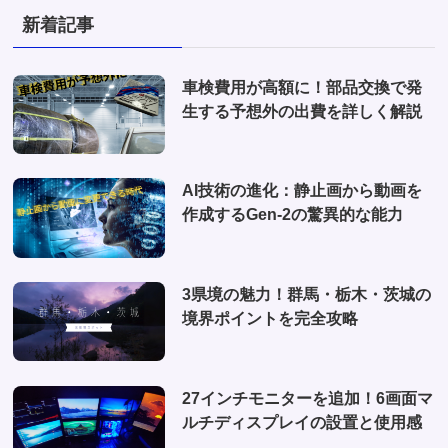
(3)
(1)
新着記事
(2)
(2)
(1)
(1)
車検費用が高額に！部品交換で発
(6)
生する予想外の出費を詳しく解説
(1)
(10)
AI技術の進化：静止画から動画を
(2)
作成するGen-2の驚異的な能力
(4)
3県境の魅力！群馬・栃木・茨城の
境界ポイントを完全攻略
27インチモニターを追加！6画面マ
ルチディスプレイの設置と使用感