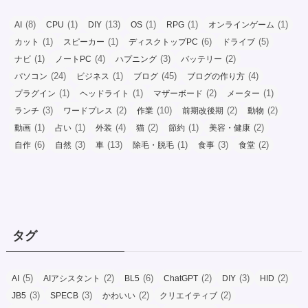
(8)
(1)
(13)
(1)
(1)
(1)
AI
CPU
DIY
OS
RPG
オンラインゲーム
(1)
(1)
(6)
(5)
カット
スピーカー
ディスクトップPC
ドライブ
(1)
(4)
(3)
(2)
ナビ
ノートPC
ハプニング
バッテリー
(24)
(1)
(45)
(4)
パソコン
ビジネス
ブログ
ブログの作り方
(1)
(1)
(2)
(1)
プラグイン
ヘッドライト
マザーボード
メーター
(3)
(2)
(10)
(2)
(2)
ランチ
ワードプレス
作業
前期改後期
動物
(1)
(1)
(4)
(2)
(1)
(2)
動画
占い
外装
猫
節約
美容・健康
(6)
(3)
(13)
(1)
(3)
(2)
自作
自然
車
除毛・脱毛
食事
食堂
タグ
(5)
(2)
(6)
(2)
(3)
(2)
AI
AIアシスタント
BL5
ChatGPT
DIY
HID
(3)
(3)
(2)
(2)
JB5
SPECB
かわいい
クリエイティブ