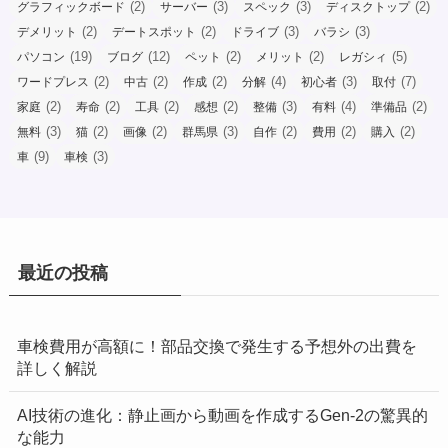
(2)
(3)
(3)
(2)
グラフィックボード
サーバー
スペック
ディスクトップ
(2)
(2)
(3)
(3)
デメリット
デートスポット
ドライブ
バラシ
(19)
(12)
(2)
(2)
(5)
パソコン
ブログ
ペット
メリット
レガシィ
(2)
(2)
(2)
(4)
(3)
(7)
ワードプレス
中古
作成
分解
初心者
取付
(2)
(2)
(2)
(2)
(3)
(4)
(2)
家庭
寿命
工具
感想
整備
有料
準備品
(3)
(2)
(2)
(3)
(2)
(2)
(2)
無料
猫
画像
群馬県
自作
費用
購入
(9)
(3)
車
車検
最近の投稿
車検費用が高額に！部品交換で発生する予想外の出費を
詳しく解説
AI技術の進化：静止画から動画を作成するGen-2の驚異的
な能力