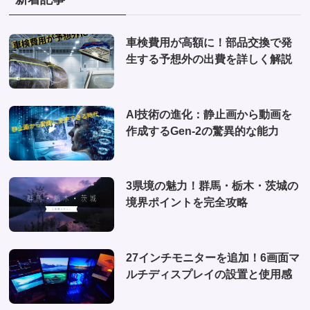
(2)
(2)
(1)
(1)
車検費用が高額に！部品交換で発
(6)
生する予想外の出費を詳しく解説
(1)
(10)
AI技術の進化：静止画から動画を
(2)
作成するGen-2の驚異的な能力
(4)
3県境の魅力！群馬・栃木・茨城の
境界ポイントを完全攻略
27インチモニターを追加！6画面マ
ルチディスプレイの設置と使用感