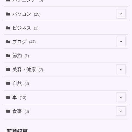
(3)
パソコン
(25)
(8)
ビジネス
(1)
(1)
ブログ
(47)
(1)
(5)
節約
(1)
(1)
(4)
美容・健康
(2)
(1)
(6)
(2)
(2)
(1)
自然
(3)
(4)
(2)
(1)
車
(13)
(1)
(1)
食事
(3)
(2)
(1)
(3)
(1)
新着記事