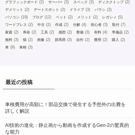
(2)
(3)
(3)
(2)
グラフィックボード
サーバー
スペック
ディスクトップ
(2)
(2)
(3)
(3)
デメリット
デートスポット
ドライブ
バラシ
(19)
(12)
(2)
(2)
(5)
パソコン
ブログ
ペット
メリット
レガシィ
(2)
(2)
(2)
(4)
(3)
(7)
ワードプレス
中古
作成
分解
初心者
取付
(2)
(2)
(2)
(2)
(3)
(4)
(2)
家庭
寿命
工具
感想
整備
有料
準備品
(3)
(2)
(2)
(3)
(2)
(2)
(2)
無料
猫
画像
群馬県
自作
費用
購入
(9)
(3)
車
車検
最近の投稿
車検費用が高額に！部品交換で発生する予想外の出費を
詳しく解説
AI技術の進化：静止画から動画を作成するGen-2の驚異的
な能力