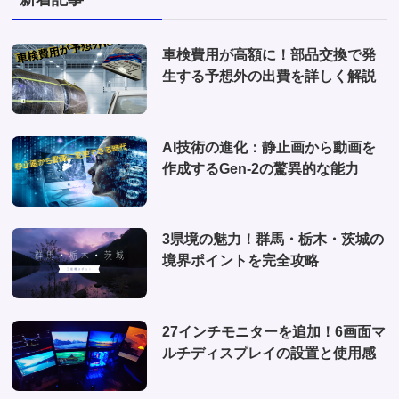
(2)
(2)
(1)
(1)
車検費用が高額に！部品交換で発
(6)
生する予想外の出費を詳しく解説
(1)
(10)
AI技術の進化：静止画から動画を
(2)
作成するGen-2の驚異的な能力
(4)
3県境の魅力！群馬・栃木・茨城の
境界ポイントを完全攻略
27インチモニターを追加！6画面マ
ルチディスプレイの設置と使用感