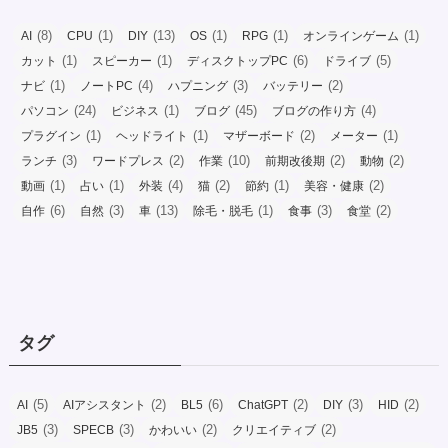
(8)
(1)
(13)
(1)
(1)
(1)
AI
CPU
DIY
OS
RPG
オンラインゲーム
(1)
(1)
(6)
(5)
カット
スピーカー
ディスクトップPC
ドライブ
(1)
(4)
(3)
(2)
ナビ
ノートPC
ハプニング
バッテリー
(24)
(1)
(45)
(4)
パソコン
ビジネス
ブログ
ブログの作り方
(1)
(1)
(2)
(1)
プラグイン
ヘッドライト
マザーボード
メーター
(3)
(2)
(10)
(2)
(2)
ランチ
ワードプレス
作業
前期改後期
動物
(1)
(1)
(4)
(2)
(1)
(2)
動画
占い
外装
猫
節約
美容・健康
(6)
(3)
(13)
(1)
(3)
(2)
自作
自然
車
除毛・脱毛
食事
食堂
タグ
(5)
(2)
(6)
(2)
(3)
(2)
AI
AIアシスタント
BL5
ChatGPT
DIY
HID
(3)
(3)
(2)
(2)
JB5
SPECB
かわいい
クリエイティブ