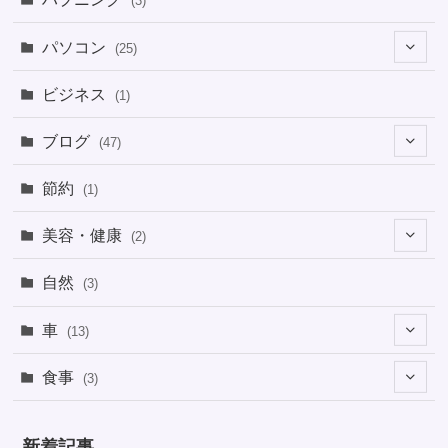
(3)
パソコン
(25)
(8)
ビジネス
(1)
(1)
ブログ
(47)
(1)
(5)
節約
(1)
(1)
(4)
美容・健康
(2)
(1)
(6)
(2)
(2)
(1)
自然
(3)
(4)
(2)
(1)
車
(13)
(1)
(1)
食事
(3)
(2)
(1)
(3)
(1)
新着記事