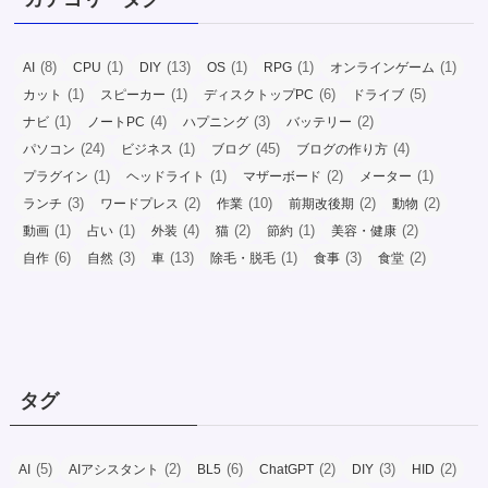
(8)
(1)
(13)
(1)
(1)
(1)
AI
CPU
DIY
OS
RPG
オンラインゲーム
(1)
(1)
(6)
(5)
カット
スピーカー
ディスクトップPC
ドライブ
(1)
(4)
(3)
(2)
ナビ
ノートPC
ハプニング
バッテリー
(24)
(1)
(45)
(4)
パソコン
ビジネス
ブログ
ブログの作り方
(1)
(1)
(2)
(1)
プラグイン
ヘッドライト
マザーボード
メーター
(3)
(2)
(10)
(2)
(2)
ランチ
ワードプレス
作業
前期改後期
動物
(1)
(1)
(4)
(2)
(1)
(2)
動画
占い
外装
猫
節約
美容・健康
(6)
(3)
(13)
(1)
(3)
(2)
自作
自然
車
除毛・脱毛
食事
食堂
タグ
(5)
(2)
(6)
(2)
(3)
(2)
AI
AIアシスタント
BL5
ChatGPT
DIY
HID