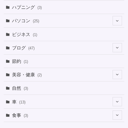
ハプニング
(3)
パソコン
(25)
(8)
ビジネス
(1)
(1)
ブログ
(47)
(1)
(5)
節約
(1)
(1)
(4)
美容・健康
(2)
(1)
(6)
(2)
(2)
(1)
自然
(3)
(4)
(2)
(1)
車
(13)
(1)
(1)
食事
(3)
(2)
(1)