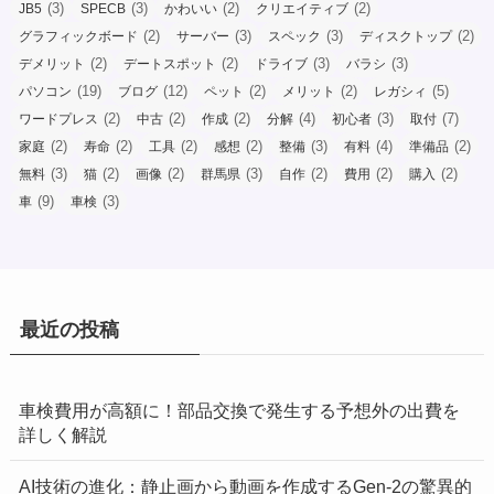
(3)
(3)
(2)
(2)
JB5
SPECB
かわいい
クリエイティブ
(2)
(3)
(3)
(2)
グラフィックボード
サーバー
スペック
ディスクトップ
(2)
(2)
(3)
(3)
デメリット
デートスポット
ドライブ
バラシ
(19)
(12)
(2)
(2)
(5)
パソコン
ブログ
ペット
メリット
レガシィ
(2)
(2)
(2)
(4)
(3)
(7)
ワードプレス
中古
作成
分解
初心者
取付
(2)
(2)
(2)
(2)
(3)
(4)
(2)
家庭
寿命
工具
感想
整備
有料
準備品
(3)
(2)
(2)
(3)
(2)
(2)
(2)
無料
猫
画像
群馬県
自作
費用
購入
(9)
(3)
車
車検
最近の投稿
車検費用が高額に！部品交換で発生する予想外の出費を
詳しく解説
AI技術の進化：静止画から動画を作成するGen-2の驚異的