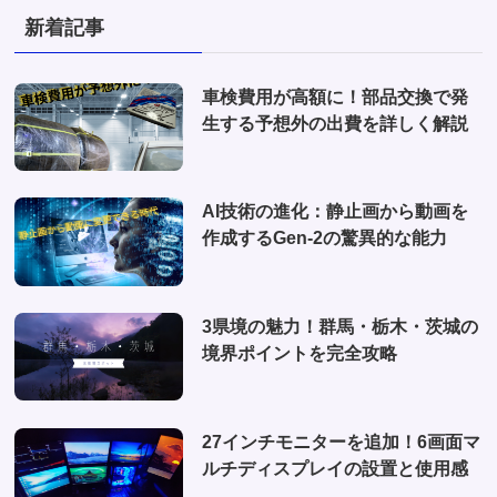
(3)
(1)
新着記事
(2)
(2)
(1)
(1)
車検費用が高額に！部品交換で発
(6)
生する予想外の出費を詳しく解説
(1)
(10)
AI技術の進化：静止画から動画を
(2)
作成するGen-2の驚異的な能力
(4)
3県境の魅力！群馬・栃木・茨城の
境界ポイントを完全攻略
27インチモニターを追加！6画面マ
ルチディスプレイの設置と使用感