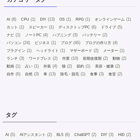
(8)
(1)
(13)
(1)
(1)
(1)
AI
CPU
DIY
OS
RPG
オンラインゲーム
(1)
(1)
(6)
(5)
カット
スピーカー
ディスクトップPC
ドライブ
(1)
(4)
(3)
(2)
ナビ
ノートPC
ハプニング
バッテリー
(24)
(1)
(45)
(4)
パソコン
ビジネス
ブログ
ブログの作り方
(1)
(1)
(2)
(1)
プラグイン
ヘッドライト
マザーボード
メーター
(3)
(2)
(10)
(2)
(2)
ランチ
ワードプレス
作業
前期改後期
動物
(1)
(1)
(4)
(2)
(1)
(2)
動画
占い
外装
猫
節約
美容・健康
(6)
(3)
(13)
(1)
(3)
(2)
自作
自然
車
除毛・脱毛
食事
食堂
タグ
(5)
(2)
(6)
(2)
(3)
(2)
AI
AIアシスタント
BL5
ChatGPT
DIY
HID