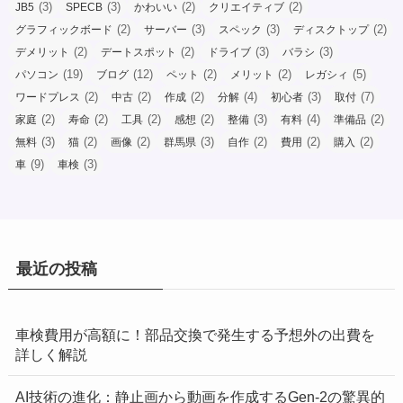
(3)
(3)
(2)
(2)
JB5
SPECB
かわいい
クリエイティブ
(2)
(3)
(3)
(2)
グラフィックボード
サーバー
スペック
ディスクトップ
(2)
(2)
(3)
(3)
デメリット
デートスポット
ドライブ
バラシ
(19)
(12)
(2)
(2)
(5)
パソコン
ブログ
ペット
メリット
レガシィ
(2)
(2)
(2)
(4)
(3)
(7)
ワードプレス
中古
作成
分解
初心者
取付
(2)
(2)
(2)
(2)
(3)
(4)
(2)
家庭
寿命
工具
感想
整備
有料
準備品
(3)
(2)
(2)
(3)
(2)
(2)
(2)
無料
猫
画像
群馬県
自作
費用
購入
(9)
(3)
車
車検
最近の投稿
車検費用が高額に！部品交換で発生する予想外の出費を
詳しく解説
AI技術の進化：静止画から動画を作成するGen-2の驚異的