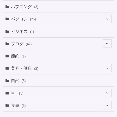
ハプニング
(3)
パソコン
(25)
(8)
ビジネス
(1)
(1)
ブログ
(47)
(1)
(5)
節約
(1)
(1)
(4)
美容・健康
(2)
(1)
(6)
(2)
(2)
(1)
自然
(3)
(4)
(2)
(1)
車
(13)
(1)
(1)
食事
(3)
(2)
(1)