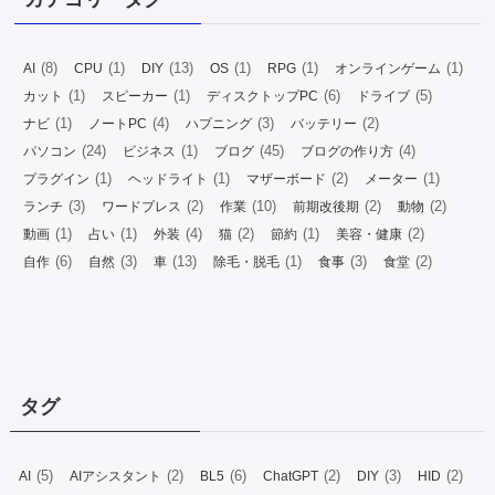
(8)
(1)
(13)
(1)
(1)
(1)
AI
CPU
DIY
OS
RPG
オンラインゲーム
(1)
(1)
(6)
(5)
カット
スピーカー
ディスクトップPC
ドライブ
(1)
(4)
(3)
(2)
ナビ
ノートPC
ハプニング
バッテリー
(24)
(1)
(45)
(4)
パソコン
ビジネス
ブログ
ブログの作り方
(1)
(1)
(2)
(1)
プラグイン
ヘッドライト
マザーボード
メーター
(3)
(2)
(10)
(2)
(2)
ランチ
ワードプレス
作業
前期改後期
動物
(1)
(1)
(4)
(2)
(1)
(2)
動画
占い
外装
猫
節約
美容・健康
(6)
(3)
(13)
(1)
(3)
(2)
自作
自然
車
除毛・脱毛
食事
食堂
タグ
(5)
(2)
(6)
(2)
(3)
(2)
AI
AIアシスタント
BL5
ChatGPT
DIY
HID