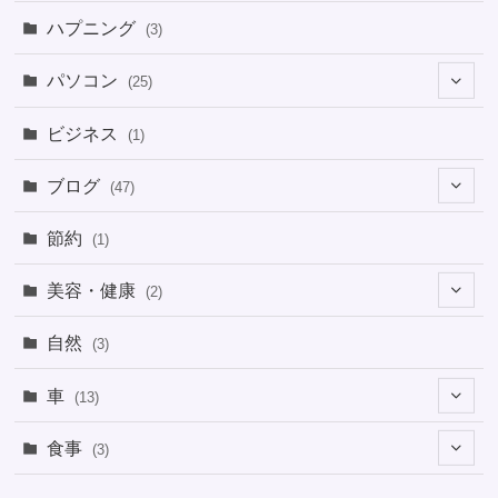
ハプニング
(3)
パソコン
(25)
(8)
ビジネス
(1)
(1)
ブログ
(47)
(1)
(5)
節約
(1)
(1)
(4)
美容・健康
(2)
(1)
(6)
(2)
(2)
(1)
自然
(3)
(4)
(2)
(1)
車
(13)
(1)
(1)
食事
(3)
(2)
(1)