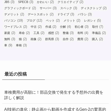
(3)
(3)
(2)
(2)
JB5
SPECB
かわいい
クリエイティブ
(2)
(3)
(3)
(2)
グラフィックボード
サーバー
スペック
ディスクトップ
(2)
(2)
(3)
(3)
デメリット
デートスポット
ドライブ
バラシ
(19)
(12)
(2)
(2)
(5)
パソコン
ブログ
ペット
メリット
レガシィ
(2)
(2)
(2)
(4)
(3)
(7)
ワードプレス
中古
作成
分解
初心者
取付
(2)
(2)
(2)
(2)
(3)
(4)
(2)
家庭
寿命
工具
感想
整備
有料
準備品
(3)
(2)
(2)
(3)
(2)
(2)
(2)
無料
猫
画像
群馬県
自作
費用
購入
(9)
(3)
車
車検
最近の投稿
車検費用が高額に！部品交換で発生する予想外の出費を
詳しく解説
AI技術の進化：静止画から動画を作成するGen-2の驚異的