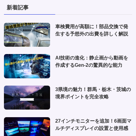
(3)
(1)
新着記事
(2)
(2)
(1)
(1)
車検費用が高額に！部品交換で発
(6)
生する予想外の出費を詳しく解説
(1)
(10)
AI技術の進化：静止画から動画を
(2)
作成するGen-2の驚異的な能力
(4)
3県境の魅力！群馬・栃木・茨城の
境界ポイントを完全攻略
27インチモニターを追加！6画面マ
ルチディスプレイの設置と使用感