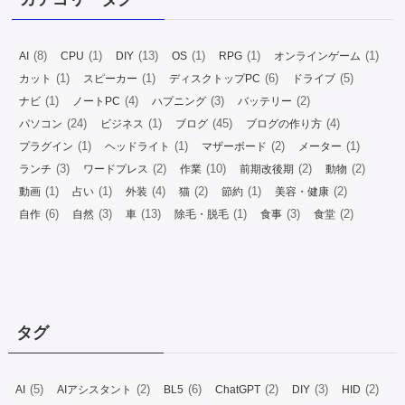
(8)
(1)
(13)
(1)
(1)
(1)
AI
CPU
DIY
OS
RPG
オンラインゲーム
(1)
(1)
(6)
(5)
カット
スピーカー
ディスクトップPC
ドライブ
(1)
(4)
(3)
(2)
ナビ
ノートPC
ハプニング
バッテリー
(24)
(1)
(45)
(4)
パソコン
ビジネス
ブログ
ブログの作り方
(1)
(1)
(2)
(1)
プラグイン
ヘッドライト
マザーボード
メーター
(3)
(2)
(10)
(2)
(2)
ランチ
ワードプレス
作業
前期改後期
動物
(1)
(1)
(4)
(2)
(1)
(2)
動画
占い
外装
猫
節約
美容・健康
(6)
(3)
(13)
(1)
(3)
(2)
自作
自然
車
除毛・脱毛
食事
食堂
タグ
(5)
(2)
(6)
(2)
(3)
(2)
AI
AIアシスタント
BL5
ChatGPT
DIY
HID