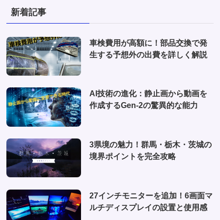
(3)
(1)
新着記事
(2)
(2)
(1)
(1)
車検費用が高額に！部品交換で発
(6)
生する予想外の出費を詳しく解説
(1)
(10)
AI技術の進化：静止画から動画を
(2)
作成するGen-2の驚異的な能力
(4)
3県境の魅力！群馬・栃木・茨城の
境界ポイントを完全攻略
27インチモニターを追加！6画面マ
ルチディスプレイの設置と使用感