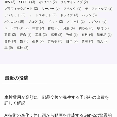
(3)
(3)
(2)
(2)
JB5
SPECB
かわいい
クリエイティブ
(2)
(3)
(3)
(2)
グラフィックボード
サーバー
スペック
ディスクトップ
(2)
(2)
(3)
(3)
デメリット
デートスポット
ドライブ
バラシ
(19)
(12)
(2)
(2)
(5)
パソコン
ブログ
ペット
メリット
レガシィ
(2)
(2)
(2)
(4)
(3)
(7)
ワードプレス
中古
作成
分解
初心者
取付
(2)
(2)
(2)
(2)
(3)
(4)
(2)
家庭
寿命
工具
感想
整備
有料
準備品
(3)
(2)
(2)
(3)
(2)
(2)
(2)
無料
猫
画像
群馬県
自作
費用
購入
(9)
(3)
車
車検
最近の投稿
車検費用が高額に！部品交換で発生する予想外の出費を
詳しく解説
AI技術の進化：静止画から動画を作成するGen-2の驚異的