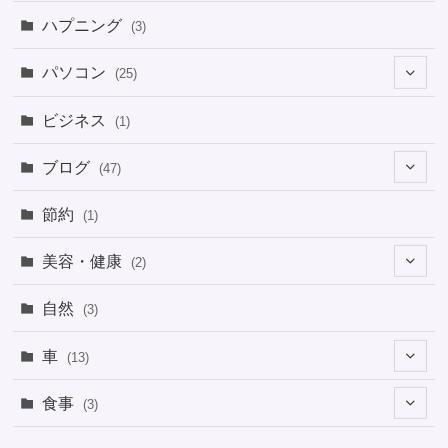
ハプニング
(3)
パソコン
(25)
(8)
ビジネス
(1)
(1)
ブログ
(47)
(1)
(5)
節約
(1)
(1)
(4)
美容・健康
(2)
(1)
(6)
(2)
(2)
(1)
自然
(3)
(4)
(2)
(1)
車
(13)
(1)
(1)
食事
(3)
(2)
(1)