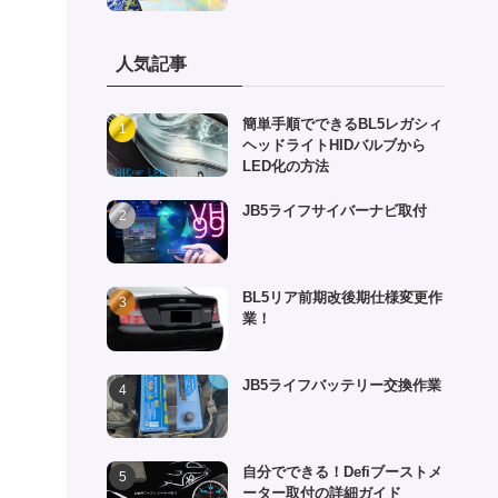
人気記事
簡単手順でできるBL5レガシィ
ヘッドライトHIDバルブから
LED化の方法
JB5ライフサイバーナビ取付
BL5リア前期改後期仕様変更作
業！
JB5ライフバッテリー交換作業
自分でできる！Defiブーストメ
ーター取付の詳細ガイド