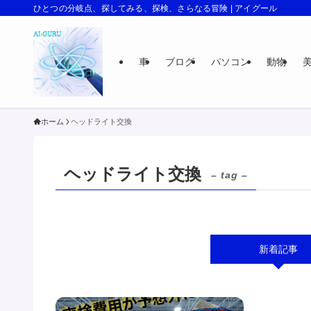
ひとつの分岐点、探してみる、探検、さらなる冒険 | アイグール
車
ブログ
パソコン
動物
ホーム
ヘッドライト交換
ヘッドライト交換
– tag –
新着記事