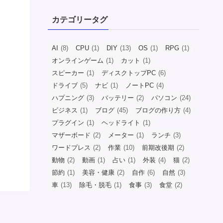
カテゴリータグ
AI
(8)
CPU
(1)
DIY
(13)
OS
(1)
RPG
(1)
オンラインゲーム
(1)
カット
(1)
スピーカー
(1)
ディスクトップPC
(6)
ドライブ
(5)
ナビ
(1)
ノートPC
(4)
ハプニング
(3)
バッテリー
(2)
パソコン
(24)
ビジネス
(1)
ブログ
(45)
ブログの作り方
(4)
プラグイン
(1)
ヘッドライト
(1)
マザーボード
(2)
メーター
(1)
ランチ
(3)
ワードプレス
(2)
作業
(10)
前期改後期
(2)
動物
(2)
動画
(1)
占い
(1)
外装
(4)
猫
(2)
節約
(1)
美容・健康
(2)
自作
(6)
自然
(3)
車
(13)
除毛・脱毛
(1)
食事
(3)
食堂
(2)