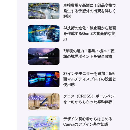
(1)
車検費用が高額に！部品交換で
(6)
発生する予想外の出費を詳しく
(1)
解説
(10)
AI技術の進化：静止画から動画
を作成するGen-2の驚異的な能
(2)
力
(4)
3県境の魅力！群馬・栃木・茨
城の境界ポイントを完全攻略
27インチモニターを追加！6画
面マルチディスプレイの設置と
使用感
クロス（CROSS）ボールペン
を上司からもらった感動体験
デザイン初心者からはじめる
Canvaのデザイン基本知識