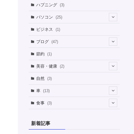
ハプニング
(3)
パソコン
(25)
(8)
ビジネス
(1)
(1)
ブログ
(47)
(1)
(5)
節約
(1)
(1)
(4)
美容・健康
(2)
(1)
(6)
(2)
(2)
(1)
自然
(3)
(4)
(2)
(1)
車
(13)
(1)
(1)
食事
(3)
(2)
(1)
(3)
(1)
新着記事
(2)
(2)
(1)