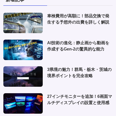
(2)
(2)
(1)
(1)
車検費用が高額に！部品交換で発
(6)
生する予想外の出費を詳しく解説
(1)
(10)
AI技術の進化：静止画から動画を
(2)
作成するGen-2の驚異的な能力
(4)
3県境の魅力！群馬・栃木・茨城の
境界ポイントを完全攻略
27インチモニターを追加！6画面マ
ルチディスプレイの設置と使用感