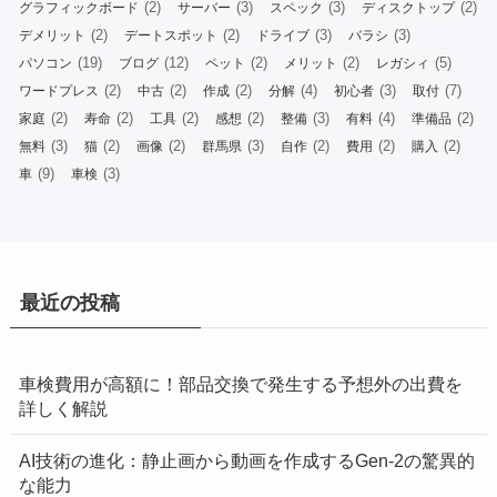
(2)
(3)
(3)
(2)
グラフィックボード
サーバー
スペック
ディスクトップ
(2)
(2)
(3)
(3)
デメリット
デートスポット
ドライブ
バラシ
(19)
(12)
(2)
(2)
(5)
パソコン
ブログ
ペット
メリット
レガシィ
(2)
(2)
(2)
(4)
(3)
(7)
ワードプレス
中古
作成
分解
初心者
取付
(2)
(2)
(2)
(2)
(3)
(4)
(2)
家庭
寿命
工具
感想
整備
有料
準備品
(3)
(2)
(2)
(3)
(2)
(2)
(2)
無料
猫
画像
群馬県
自作
費用
購入
(9)
(3)
車
車検
最近の投稿
車検費用が高額に！部品交換で発生する予想外の出費を
詳しく解説
AI技術の進化：静止画から動画を作成するGen-2の驚異的
な能力