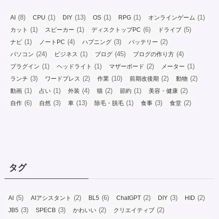
(8)
(1)
(13)
(1)
(1)
(1)
AI
CPU
DIY
OS
RPG
オンラインゲーム
(1)
(1)
(6)
(5)
カット
スピーカー
ディスクトップPC
ドライブ
(1)
(4)
(3)
(2)
ナビ
ノートPC
ハプニング
バッテリー
(24)
(1)
(45)
(4)
パソコン
ビジネス
ブログ
ブログの作り方
(1)
(1)
(2)
(1)
プラグイン
ヘッドライト
マザーボード
メーター
(3)
(2)
(10)
(2)
(2)
ランチ
ワードプレス
作業
前期改後期
動物
(1)
(1)
(4)
(2)
(1)
(2)
動画
占い
外装
猫
節約
美容・健康
(6)
(3)
(13)
(1)
(3)
(2)
自作
自然
車
除毛・脱毛
食事
食堂
タグ
(5)
(2)
(6)
(2)
(3)
(2)
AI
AIアシスタント
BL5
ChatGPT
DIY
HID
(3)
(3)
(2)
(2)
JB5
SPECB
かわいい
クリエイティブ