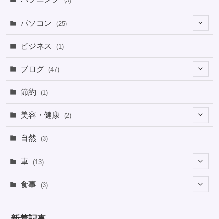
(3)
パソコン
(25)
(8)
ビジネス
(1)
(1)
ブログ
(47)
(1)
(5)
節約
(1)
(1)
(4)
美容・健康
(2)
(1)
(6)
(2)
(2)
(1)
自然
(3)
(4)
(2)
(1)
車
(13)
(1)
(1)
食事
(3)
(2)
(1)
(3)
(1)
新着記事