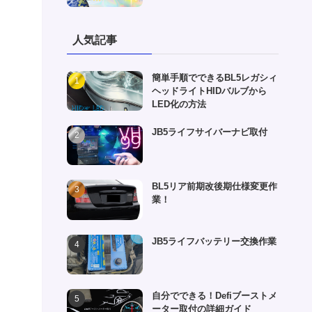
人気記事
簡単手順でできるBL5レガシィ
ヘッドライトHIDバルブから
LED化の方法
JB5ライフサイバーナビ取付
BL5リア前期改後期仕様変更作
業！
JB5ライフバッテリー交換作業
自分でできる！Defiブーストメ
ーター取付の詳細ガイド