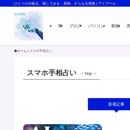
ひとつの分岐点、探してみる、探検、さらなる冒険 | アイグール
車
ブログ
パソコン
動物
ホーム
スマホ手相占い
スマホ手相占い
– tag –
新着記事