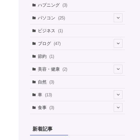
ハプニング
(3)
パソコン
(25)
(8)
ビジネス
(1)
(1)
ブログ
(47)
(1)
(5)
節約
(1)
(1)
(4)
美容・健康
(2)
(1)
(6)
(2)
(2)
(1)
自然
(3)
(4)
(2)
(1)
車
(13)
(1)
(1)
食事
(3)
(2)
(1)
(3)
(1)
新着記事
(2)
(2)
(1)