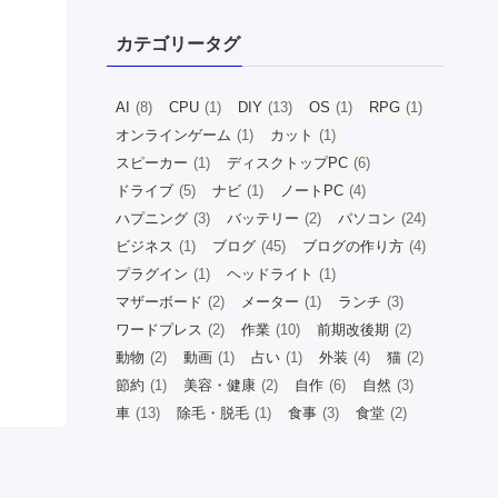
カテゴリータグ
AI
(8)
CPU
(1)
DIY
(13)
OS
(1)
RPG
(1)
オンラインゲーム
(1)
カット
(1)
スピーカー
(1)
ディスクトップPC
(6)
ドライブ
(5)
ナビ
(1)
ノートPC
(4)
ハプニング
(3)
バッテリー
(2)
パソコン
(24)
ビジネス
(1)
ブログ
(45)
ブログの作り方
(4)
プラグイン
(1)
ヘッドライト
(1)
マザーボード
(2)
メーター
(1)
ランチ
(3)
ワードプレス
(2)
作業
(10)
前期改後期
(2)
動物
(2)
動画
(1)
占い
(1)
外装
(4)
猫
(2)
節約
(1)
美容・健康
(2)
自作
(6)
自然
(3)
車
(13)
除毛・脱毛
(1)
食事
(3)
食堂
(2)