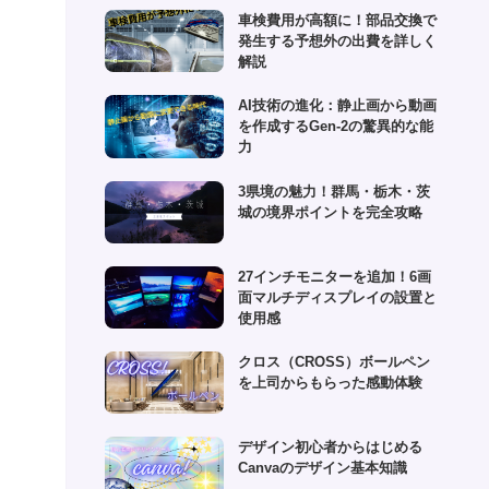
(1)
車検費用が高額に！部品交換で
(6)
発生する予想外の出費を詳しく
(1)
解説
(10)
AI技術の進化：静止画から動画
を作成するGen-2の驚異的な能
(2)
力
(4)
3県境の魅力！群馬・栃木・茨
城の境界ポイントを完全攻略
27インチモニターを追加！6画
面マルチディスプレイの設置と
使用感
クロス（CROSS）ボールペン
を上司からもらった感動体験
デザイン初心者からはじめる
Canvaのデザイン基本知識