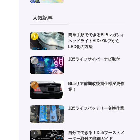
人気記事
簡単手順でできるBL5レガシィ
ヘッドライトHIDバルブから
LED化の方法
JB5ライフサイバーナビ取付
BL5リア前期改後期仕様変更作
業！
JB5ライフバッテリー交換作業
自分でできる！Defiブーストメ
ーター取付の詳細ガイド