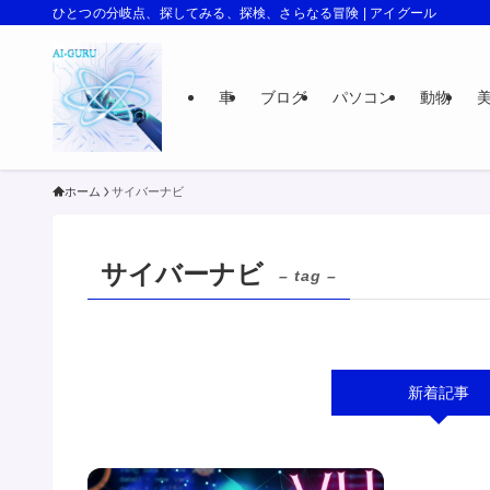
ひとつの分岐点、探してみる、探検、さらなる冒険 | アイグール
車
ブログ
パソコン
動物
ホーム
サイバーナビ
サイバーナビ
– tag –
新着記事