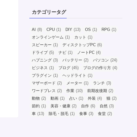
カテゴリータグ
AI
(8)
CPU
(1)
DIY
(13)
OS
(1)
RPG
(1)
オンラインゲーム
(1)
カット
(1)
スピーカー
(1)
ディスクトップPC
(6)
ドライブ
(5)
ナビ
(1)
ノートPC
(4)
ハプニング
(3)
バッテリー
(2)
パソコン
(24)
ビジネス
(1)
ブログ
(45)
ブログの作り方
(4)
プラグイン
(1)
ヘッドライト
(1)
マザーボード
(2)
メーター
(1)
ランチ
(3)
ワードプレス
(2)
作業
(10)
前期改後期
(2)
動物
(2)
動画
(1)
占い
(1)
外装
(4)
猫
(2)
節約
(1)
美容・健康
(2)
自作
(6)
自然
(3)
車
(13)
除毛・脱毛
(1)
食事
(3)
食堂
(2)