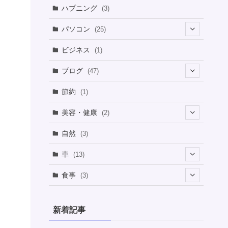
ハプニング
(3)
パソコン
(25)
(8)
ビジネス
(1)
(1)
ブログ
(47)
(1)
(5)
節約
(1)
(1)
(4)
美容・健康
(2)
(1)
(6)
(2)
(2)
(1)
自然
(3)
(4)
(2)
(1)
車
(13)
(1)
(1)
食事
(3)
(2)
(1)
(3)
(1)
新着記事
(2)
(2)
(1)