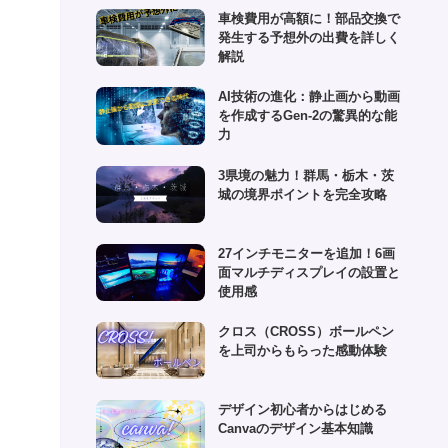
(1)
車検費用が高額に！部品交換で
(6)
発生する予想外の出費を詳しく
(1)
解説
(10)
AI技術の進化：静止画から動画
を作成するGen-2の驚異的な能
(2)
力
(4)
3県境の魅力！群馬・栃木・茨
城の境界ポイントを完全攻略
27インチモニターを追加！6画
面マルチディスプレイの設置と
使用感
クロス（CROSS）ボールペン
を上司からもらった感動体験
デザイン初心者からはじめる
Canvaのデザイン基本知識