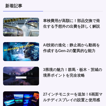
(3)
(1)
新着記事
(2)
(2)
(1)
(1)
車検費用が高額に！部品交換で発
(6)
生する予想外の出費を詳しく解説
(1)
(10)
AI技術の進化：静止画から動画を
(2)
作成するGen-2の驚異的な能力
(4)
3県境の魅力！群馬・栃木・茨城の
境界ポイントを完全攻略
27インチモニターを追加！6画面マ
ルチディスプレイの設置と使用感