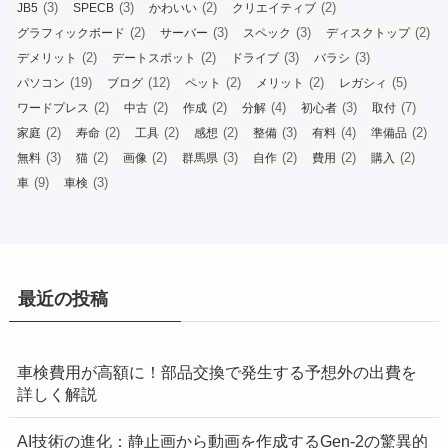
(3)
(3)
(2)
(2)
JB5
SPECB
かわいい
クリエイティブ
(2)
(3)
(3)
(2)
グラフィックボード
サーバー
スペック
ディスクトップ
(2)
(2)
(3)
(3)
デメリット
デートスポット
ドライブ
バラシ
(19)
(12)
(2)
(2)
(5)
パソコン
ブログ
ペット
メリット
レガシィ
(2)
(2)
(2)
(4)
(3)
(7)
ワードプレス
中古
作成
分解
初心者
取付
(2)
(2)
(2)
(2)
(3)
(4)
(2)
家庭
寿命
工具
感想
整備
有料
準備品
(3)
(2)
(2)
(3)
(2)
(2)
(2)
無料
猫
画像
群馬県
自作
費用
購入
(9)
(3)
車
車検
最近の投稿
車検費用が高額に！部品交換で発生する予想外の出費を
詳しく解説
AI技術の進化：静止画から動画を作成するGen-2の驚異的