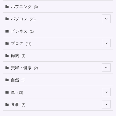
ハプニング
(3)
パソコン
(25)
(8)
ビジネス
(1)
(1)
ブログ
(47)
(1)
(5)
節約
(1)
(1)
(4)
美容・健康
(2)
(1)
(6)
(2)
(2)
(1)
自然
(3)
(4)
(2)
(1)
車
(13)
(1)
(1)
食事
(3)
(2)
(1)