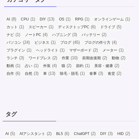
(8)
(1)
(13)
(1)
(1)
(1)
AI
CPU
DIY
OS
RPG
オンラインゲーム
(1)
(1)
(6)
(5)
カット
スピーカー
ディスクトップPC
ドライブ
(1)
(4)
(3)
(2)
ナビ
ノートPC
ハプニング
バッテリー
(24)
(1)
(45)
(4)
パソコン
ビジネス
ブログ
ブログの作り方
(1)
(1)
(2)
(1)
プラグイン
ヘッドライト
マザーボード
メーター
(3)
(2)
(10)
(2)
(2)
ランチ
ワードプレス
作業
前期改後期
動物
(1)
(1)
(4)
(2)
(1)
(2)
動画
占い
外装
猫
節約
美容・健康
(6)
(3)
(13)
(1)
(3)
(2)
自作
自然
車
除毛・脱毛
食事
食堂
タグ
(5)
(2)
(6)
(2)
(3)
(2)
AI
AIアシスタント
BL5
ChatGPT
DIY
HID