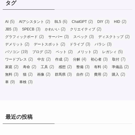
タグ
(5)
(2)
(6)
(2)
(3)
(2)
AI
AIアシスタント
BL5
ChatGPT
DIY
HID
(3)
(3)
(2)
(2)
JB5
SPECB
かわいい
クリエイティブ
(2)
(3)
(3)
(2)
グラフィックボード
サーバー
スペック
ディスクトップ
(2)
(2)
(3)
(3)
デメリット
デートスポット
ドライブ
バラシ
(19)
(12)
(2)
(2)
(5)
パソコン
ブログ
ペット
メリット
レガシィ
(2)
(2)
(2)
(4)
(3)
(7)
ワードプレス
中古
作成
分解
初心者
取付
(2)
(2)
(2)
(2)
(3)
(4)
(2)
家庭
寿命
工具
感想
整備
有料
準備品
(3)
(2)
(2)
(3)
(2)
(2)
(2)
無料
猫
画像
群馬県
自作
費用
購入
(9)
(3)
車
車検
最近の投稿