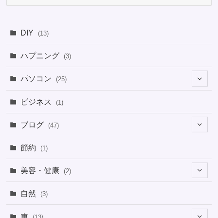
テ
ゴ
リ
DIY
(13)
ー
ハプニング
(3)
パソコン
(25)
(8)
ビジネス
(1)
(1)
ブログ
(47)
(1)
(5)
節約
(1)
(1)
(4)
美容・健康
(2)
(1)
(6)
(2)
(2)
(1)
自然
(3)
(4)
(2)
(1)
車
(13)