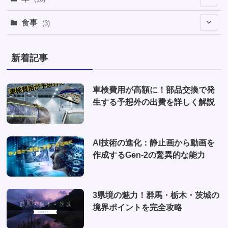
(1)
(1)
食事
(3)
(2)
(1)
(3)
(1)
新着記事
(2)
(2)
(1)
(1)
車検費用が高額に！部品交換で発
(6)
生する予想外の出費を詳しく解説
(1)
(10)
AI技術の進化：静止画から動画を
(2)
作成するGen-2の驚異的な能力
(4)
3県境の魅力！群馬・栃木・茨城の
境界ポイントを完全攻略