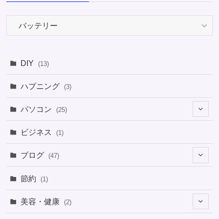
カ
テ
ゴ
リ
DIY
(13)
ー
ハプニング
(3)
パソコン
(25)
(8)
ビジネス
(1)
(1)
ブログ
(47)
(1)
(5)
節約
(1)
(1)
(4)
美容・健康
(2)
(1)
(6)