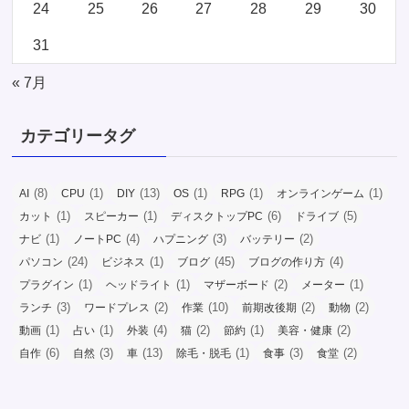
24
25
26
27
28
29
30
31
« 7月
カテゴリータグ
(8)
(1)
(13)
(1)
(1)
(1)
AI
CPU
DIY
OS
RPG
オンラインゲーム
(1)
(1)
(6)
(5)
カット
スピーカー
ディスクトップPC
ドライブ
(1)
(4)
(3)
(2)
ナビ
ノートPC
ハプニング
バッテリー
(24)
(1)
(45)
(4)
パソコン
ビジネス
ブログ
ブログの作り方
(1)
(1)
(2)
(1)
プラグイン
ヘッドライト
マザーボード
メーター
(3)
(2)
(10)
(2)
(2)
ランチ
ワードプレス
作業
前期改後期
動物
(1)
(1)
(4)
(2)
(1)
(2)
動画
占い
外装
猫
節約
美容・健康
(6)
(3)
(13)
(1)
(3)
(2)
自作
自然
車
除毛・脱毛
食事
食堂