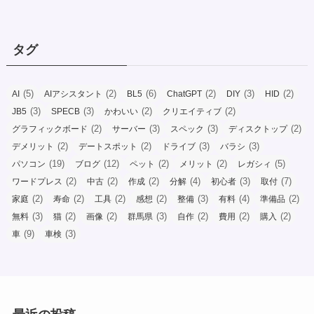
タグ
(5)
(2)
(6)
(2)
(3)
(2)
AI
AIアシスタント
BL5
ChatGPT
DIY
HID
(3)
(3)
(2)
(2)
JB5
SPECB
かわいい
クリエイティブ
(2)
(3)
(3)
(2)
グラフィックボード
サーバー
スペック
ディスクトップ
(2)
(2)
(3)
(3)
デメリット
デートスポット
ドライブ
バラシ
(19)
(12)
(2)
(2)
(5)
パソコン
ブログ
ペット
メリット
レガシィ
(2)
(2)
(2)
(4)
(3)
(7)
ワードプレス
中古
作成
分解
初心者
取付
(2)
(2)
(2)
(2)
(3)
(4)
(2)
家庭
寿命
工具
感想
整備
有料
準備品
(3)
(2)
(2)
(3)
(2)
(2)
(2)
無料
猫
画像
群馬県
自作
費用
購入
(9)
(3)
車
車検