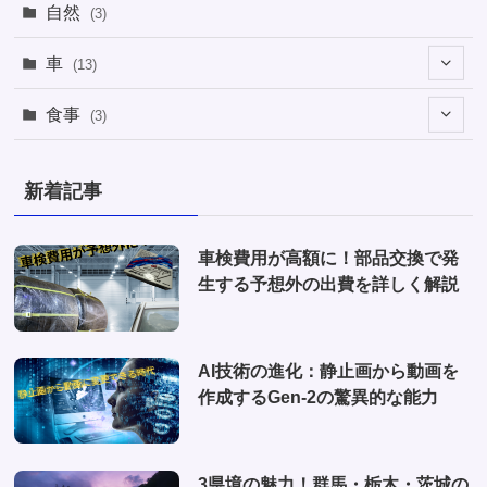
(2)
(2)
(1)
自然
(3)
(4)
(2)
(1)
車
(13)
(1)
(1)
食事
(3)
(2)
(1)
(3)
(1)
新着記事
(2)
(2)
(1)
(1)
車検費用が高額に！部品交換で発
(6)
生する予想外の出費を詳しく解説
(1)
(10)
AI技術の進化：静止画から動画を
(2)
作成するGen-2の驚異的な能力
(4)
3県境の魅力！群馬・栃木・茨城の